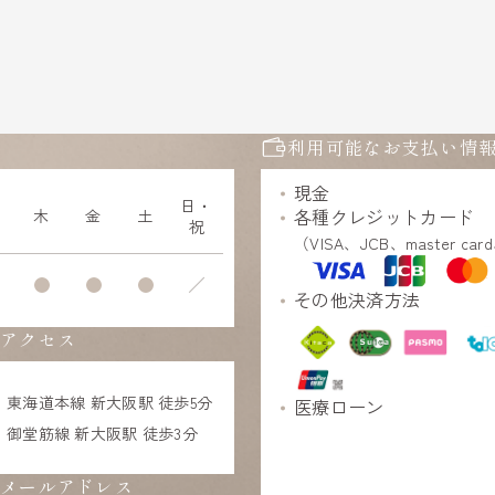
利用可能なお支払い情
現金
日・
各種クレジットカード
木
金
土
祝
（VISA、JCB、master card
／
その他決済方法
アクセス
東海道本線 新大阪駅 徒歩5分
医療ローン
御堂筋線 新大阪駅 徒歩3分
メールアドレス