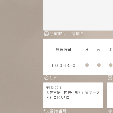
診療時間・診療日
診療時間
月
火
水
曜日別の診療時間
10:00
18:00
~
住所
〒532-0011
大阪市淀川区西中島7-1-20 第一ス
エヒロビル5階
電話番号