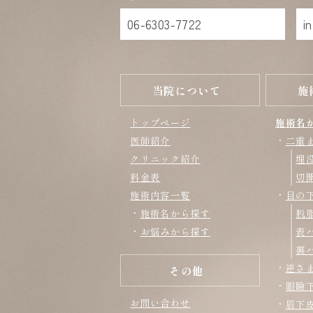
06-6303-7722
i
当院について
施
トップページ
施術名
医師紹介
二重
クリニック紹介
埋
料金表
切
施術内容一覧
目の
施術名から探す
脱
お悩みから探す
表
裏
逆さ
その他
眼瞼
お問い合わせ
眉下