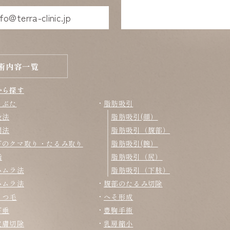
nfo@terra-clinic.jp
術内容一覧
から探す
まぶた
脂肪吸引
没法
脂肪吸引(顔）
開法
脂肪吸引（腹部）
下のクマ取り・たるみ取り
脂肪吸引(腕）
脂
脂肪吸引（尻）
ハムラ法
脂肪吸引（下肢）
ハムラ法
腹部のたるみ切除
まつ毛
へそ形成
下垂
豊胸手術
皮膚切除
乳房縮小