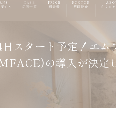
RNS
CASE
PRICE
DOCTOR
ABO
ら探す
症例一覧
料金表
医師紹介
クリニッ
7月4日スタート予定！エム
MFACE)の導入が決定