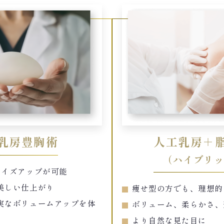
乳房豊胸術
人工乳房＋
（ハイブリ
サイズアップが可能
美しい仕上がり
痩せ型の方でも、理想的
実なボリュームアップを体
ボリューム、柔らかさ、
より自然な見た目に