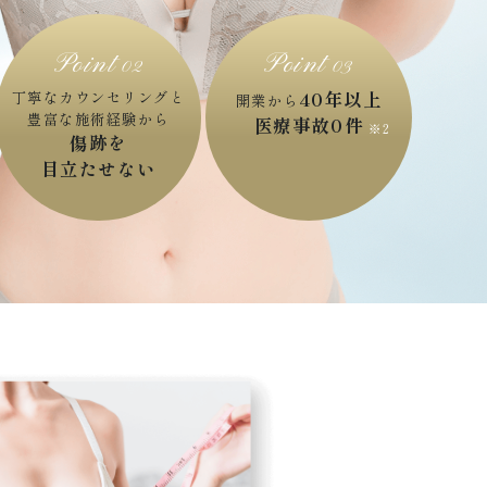
Point
Point
02
03
丁寧なカウンセリングと
40年以上
開業から
豊富な施術経験から
医療事故0件
傷跡を
目立たせない