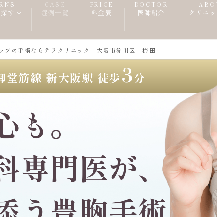
RNS
CASE
PRICE
DOCTOR
ABO
ら探す
症例一覧
料金表
医師紹介
クリニッ
ップの手術ならテラクリニック | 大阪市淀川区・梅田
3
御堂筋線 新大阪駅 徒歩
分
心も。
科専門医が、
添う豊胸手術