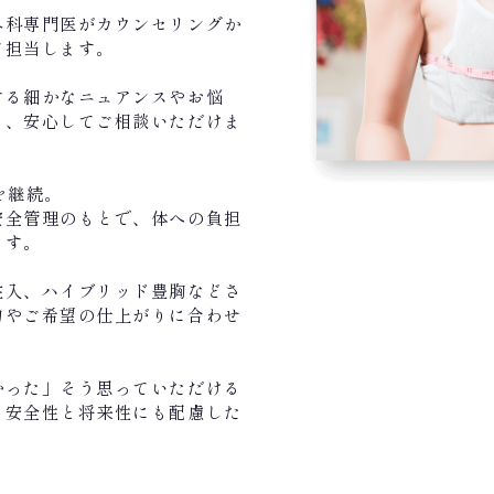
外科専門医がカウンセリングか
て担当します。
する細かなニュアンスやお悩
く、安心してご相談いただけま
を継続。
安全管理のもとで、体への負担
ます。
注入、ハイブリッド豊胸などさ
的やご希望の仕上がりに合わせ
かった」そう思っていただける
、安全性と将来性にも配慮した