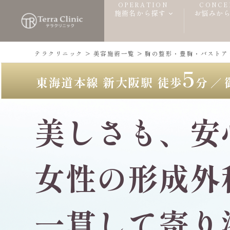
OPERATION
CONCE
施術名から探す
お悩みか
テラクリニック
>
美容施術一覧
> 胸の整形・豊胸・バストア
5
東海道本線 新大阪駅 徒歩
分
／
美しさも、安
女性の形成外
一貫して寄り