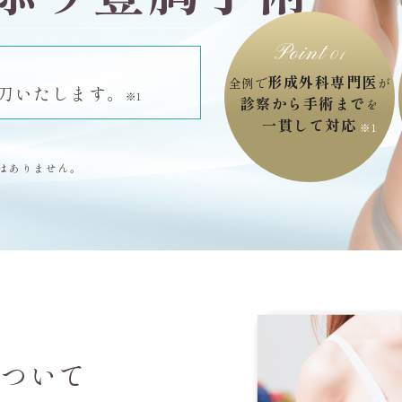
Point
01
形成外科専門医
全例で
が
刀いたします。
※1
診察から手術まで
を
一貫して対応
はありません。
について