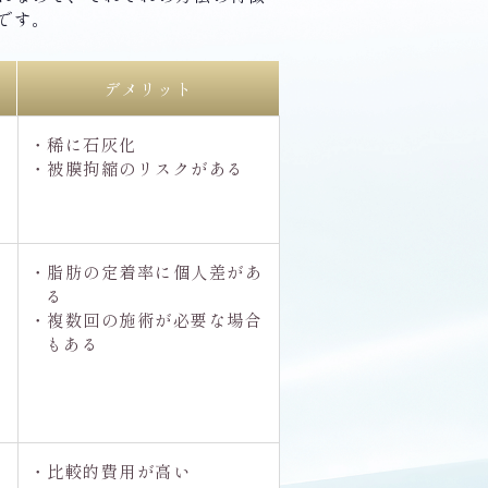
です。
デメリット
・稀に石灰化
・被膜拘縮のリスクがある
る
仕
・脂肪の定着率に個人差があ
る
心
・複数回の施術が必要な場合
もある
ィ
き
形
・比較的費用が高い