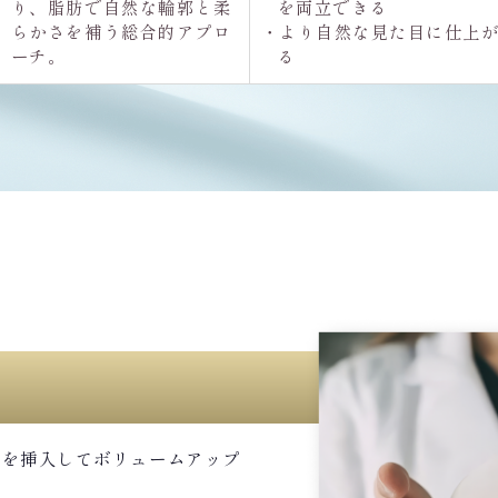
り、脂肪で自然な輪郭と柔
を両立できる
らかさを補う総合的アプロ
・より自然な見た目に仕上
ーチ。
る
a」を挿入してボリュームアップ