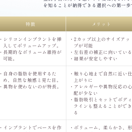
を知ることが納得できる選択への第一歩
特徴
メリット
・シリコンインプラントを挿
・2カップ以上のサイズアッ
入してボリュームアップ。
プが可能
・長期的なボリューム維持が
・左右差の補正に向いてい
可能。
・結果が安定しやすい
・自身の脂肪を使用するた
・触り心地まで自然に近い
め、自然な触感と見た目。
上がりに
・異物を使わないのが特長。
・アレルギーや異物反応の
配が少ない
・脂肪吸引とセットでボデ
ラインも整えることがで
る
・インプラントでベースを作
・ボリューム、柔らかさ、