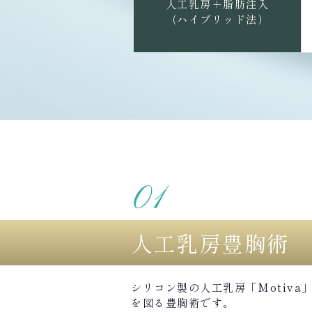
人工乳房＋脂肪注入
（ハイブリッド法）
人工乳房豊胸術
シリコン製の人工乳房「Motiv
を図る豊胸術です。