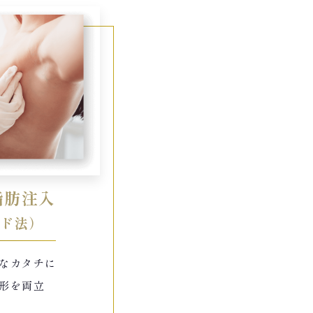
脂肪注入
ッド法）
なカタチに
形を両立