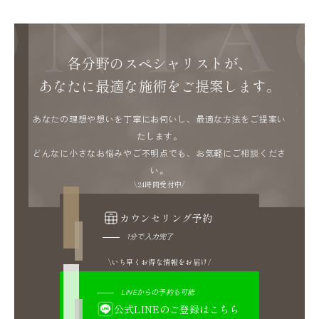
ONTA
る可能性があります。喫煙は血流が悪くなる
ため、治癒が遅れるなどの術後の経過に影響
します。
お問い合わせ
各分野のスペシャリストが、
あなたに最適な施術をご提案します。
あなたの理想や想いを丁寧にお伺いし、最適な方法をご提案い
たします。
どんなに小さなお悩みやご不明点でも、お気軽にご相談くださ
い。
24時間受付中
カウンセリング予約
1分で入力完了
いち早くお得な情報をお届け
LINEからの予約も可能
公式LINEのご登録はこちら