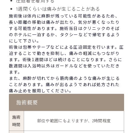
圧迫着を着用する
1週間くらいは痛みが生じることがある
施術後は体内に麻酔が残っている可能性があるため、
長い距離の移動は痛みが出たり、気分が悪くなったり
する可能性があります。施術
当日はクリニックのそば
のホテルに一泊するか
、タクシーなどで帰宅するよう
にして下さい。
術後は
包帯やテープなどによる圧迫固定を行います
。圧
迫することで動きを抑制し、痛みの軽減にもつながり
ます。術後1週間
ほどは続けることになります。さらに
数週間は入浴時以外はガードルなどを使っていただき
ます。
また、麻酔が切れてから筋肉痛
のような痛みが生じ
る
ことがあり
ます。痛みが出るようであれば処方された
痛み止めを服用してください。
施術概要
施術
部位や範囲にもよりますが、2時間程度
時間