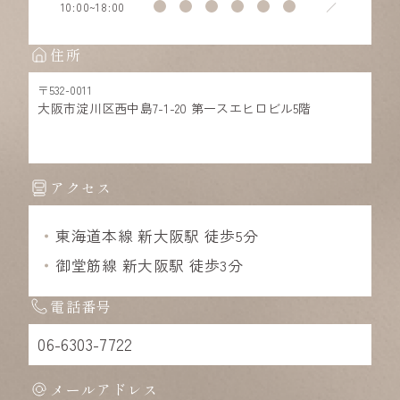
曜日別の診療時間
10:00
18:00
／
~
住所
〒532-0011
大阪市淀川区西中島7-1-20 第一スエヒロビル5階
アクセス
東海道本線 新大阪駅 徒歩5分
御堂筋線 新大阪駅 徒歩3分
電話番号
06-6303-7722
メールアドレス