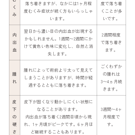
落ち着きますが、なかには1ヶ月程
度で落ち着
く
度むくみ症状が続く方もいらっしゃ
くことが多
み
います。
いです。
翌日から濃い目の内出血が出現する
内
2週間程度
かもしれません。1週間〜2週間にか
出
で落ち着き
けて黄色い色味に変化し、自然と消
血
ます。
失します。
ごくわずか
腫れによって術前より太って見えて
腫
の腫れは
しまうことがありますが、時間が経
れ
3〜4ヵ月続
過するとともに落ち着きます。
きます。
皮
皮下が固くなり動かしにくい状態に
下
なることがあります。
3週間〜4ヶ
の
内出血が落ち着く2週間目頃から現
月程度で
硬
れ、1ヶ月頃がピークです。6ヶ月ほ
す。
さ
ど継続することもあります。