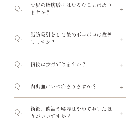
お尻の脂肪吸引はたるむことはあり
Q
ますか？
A
お尻の脂肪吸引は脂肪を除去しすぎることで
脂肪吸引をした後のボコボコは改善
たるみが生じることがあります。太ももにか
Q
しますか？
けて滑らかにつながるようなデザインを考え
る必要があります。
A
術後2〜4週間が皮下の硬さのピークとなるた
Q
術後は歩行できますか？
め表面がボコボコすることがありますが、3
ヶ月程度で落ち着きます。
A
術後直後から歩行は可能です。ただし、1週
Q
内出血はいつ治まりますか？
間程度は強い筋肉痛のような痛みが生じるこ
とがあります。数日は多少歩きにくいかもし
A
出ないことが多いのですが、出た場合も術後
れません。
術後、飲酒や喫煙はやめておいたほ
2週間程度で治まります。
Q
うがいいですか？
A
飲酒も喫煙も術後1週間は控えてください。
飲酒は血行がよくなり、痛みや腫れが強くな